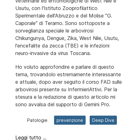
veterinarie ed entomologiche di West Nile e
Usutu, con l'Istituto Zooprofilattico
Sperimentale dell'Abruzzo e del Molise "G.
Caporale" di Teramo. Sono sottoposte a
sorveglianza speciale le arbovirosi
Chikungunya, Dengue, Zika, West Nile, Usutu,
l'encefalite da zecca (TBE) e le infezioni
neuro-invasive da virus Toscana.
Ho voluto approfondire e parlare di questo
tema, trovandolo estremamente interessante
e attuale, dopo aver seguito il corso FAD sulle
arbovirosi presente su InfermieriAttivi. Per la
stesura e la redazione di questo articolo mi
sono avvalsa del supporto di Gemini Pro.
Patologie
prevenzione
Deep Dive
Leggi tutto …