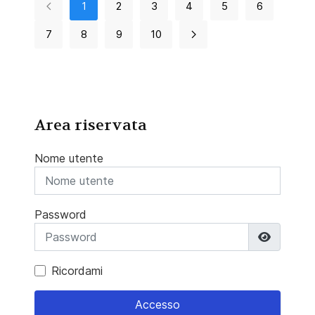
1
2
3
4
5
6
7
8
9
10
Area riservata
Nome utente
Password
Mostra 
Ricordami
Accesso