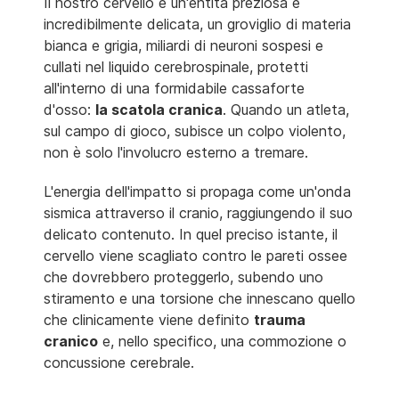
Il nostro cervello è un'entità preziosa e
incredibilmente delicata, un groviglio di materia
bianca e grigia, miliardi di neuroni sospesi e
cullati nel liquido cerebrospinale, protetti
all'interno di una formidabile cassaforte
d'osso:
la scatola cranica
. Quando un atleta,
sul campo di gioco, subisce un colpo violento,
non è solo l'involucro esterno a tremare.
L'energia dell'impatto si propaga come un'onda
sismica attraverso il cranio, raggiungendo il suo
delicato contenuto. In quel preciso istante, il
cervello viene scagliato contro le pareti ossee
che dovrebbero proteggerlo, subendo uno
stiramento e una torsione che innescano quello
che clinicamente viene definito
trauma
cranico
e, nello specifico, una commozione o
concussione cerebrale.