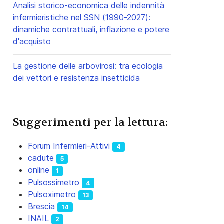
Analisi storico-economica delle indennità
infermieristiche nel SSN (1990-2027):
dinamiche contrattuali, inflazione e potere
d'acquisto
La gestione delle arbovirosi: tra ecologia
dei vettori e resistenza insetticida
Suggerimenti per la lettura:
Forum Infermieri-Attivi
4
cadute
5
online
1
Pulsossimetro
4
Pulsoximetro
13
Brescia
14
INAIL
2