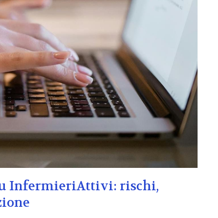
u InfermieriAttivi: rischi,
zione