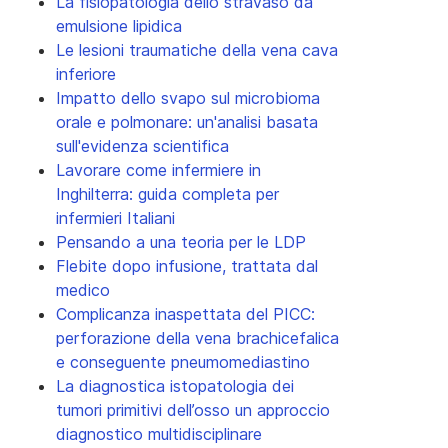
La fisiopatologia dello stravaso da
emulsione lipidica
Le lesioni traumatiche della vena cava
inferiore
Impatto dello svapo sul microbioma
orale e polmonare: un'analisi basata
sull'evidenza scientifica
Lavorare come infermiere in
Inghilterra: guida completa per
infermieri Italiani
Pensando a una teoria per le LDP
Flebite dopo infusione, trattata dal
medico
Complicanza inaspettata del PICC:
perforazione della vena brachicefalica
e conseguente pneumomediastino
La diagnostica istopatologia dei
tumori primitivi dell’osso un approccio
diagnostico multidisciplinare