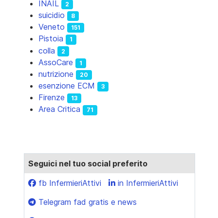
INAIL
2
suicidio
8
Veneto
151
Pistoia
1
colla
2
AssoCare
1
nutrizione
20
esenzione ECM
3
Firenze
13
Area Critica
71
Seguici nel tuo social preferito
fb InfermieriAttivi
in InfermieriAttivi
Telegram fad gratis e news