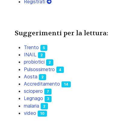
Registrati
Suggerimenti per la lettura:
Trento
5
INAIL
2
probiotici
2
Pulsossimetro
4
Aosta
2
Accreditamento
14
sciopero
7
Legnago
3
malaria
2
video
10