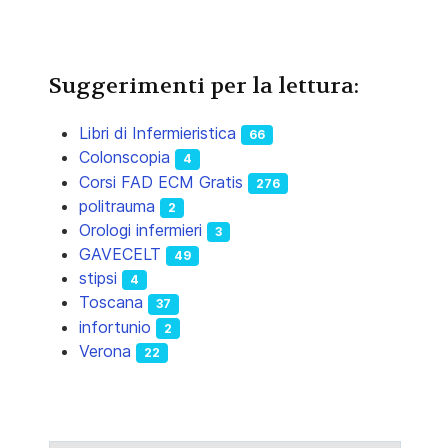
Suggerimenti per la lettura:
Libri di Infermieristica
66
Colonscopia
4
Corsi FAD ECM Gratis
276
politrauma
2
Orologi infermieri
3
GAVECELT
49
stipsi
4
Toscana
37
infortunio
2
Verona
22