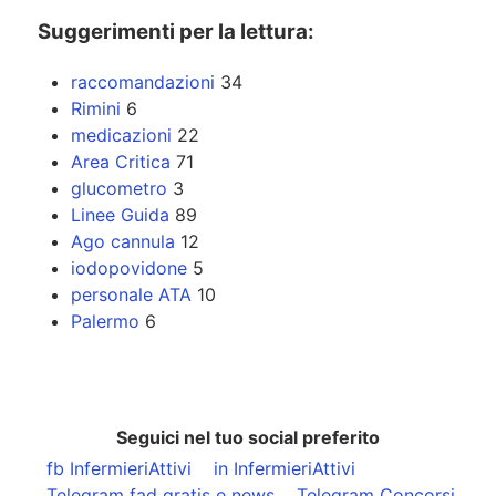
Suggerimenti per la lettura:
raccomandazioni
34
Rimini
6
medicazioni
22
Area Critica
71
glucometro
3
Linee Guida
89
Ago cannula
12
iodopovidone
5
personale ATA
10
Palermo
6
Seguici nel tuo social preferito
fb InfermieriAttivi
in InfermieriAttivi
Telegram fad gratis e news
Telegram Concorsi