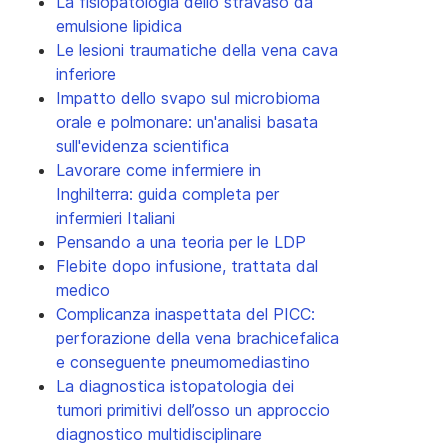
La fisiopatologia dello stravaso da
emulsione lipidica
Le lesioni traumatiche della vena cava
inferiore
Impatto dello svapo sul microbioma
orale e polmonare: un'analisi basata
sull'evidenza scientifica
Lavorare come infermiere in
Inghilterra: guida completa per
infermieri Italiani
Pensando a una teoria per le LDP
Flebite dopo infusione, trattata dal
medico
Complicanza inaspettata del PICC:
perforazione della vena brachicefalica
e conseguente pneumomediastino
La diagnostica istopatologia dei
tumori primitivi dell’osso un approccio
diagnostico multidisciplinare