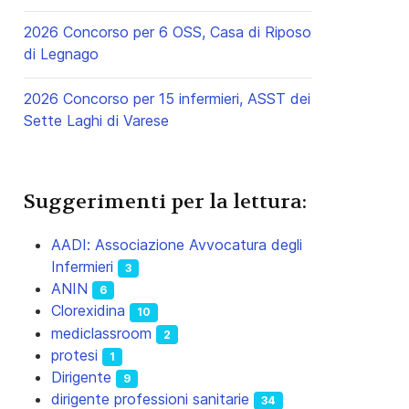
2026 Concorso per 6 OSS, Casa di Riposo
di Legnago
2026 Concorso per 15 infermieri, ASST dei
Sette Laghi di Varese
Suggerimenti per la lettura:
AADI: Associazione Avvocatura degli
Infermieri
3
ANIN
6
Clorexidina
10
mediclassroom
2
protesi
1
Dirigente
9
dirigente professioni sanitarie
34