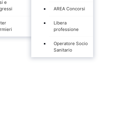
si e
gressi
AREA Concorsi
ter
Libera
rmieri
professione
Operatore Socio
Sanitario