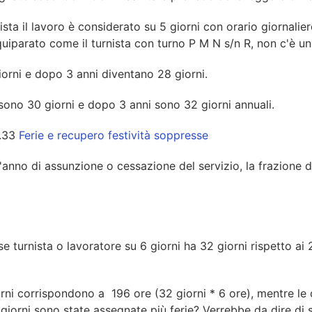
sta il lavoro è considerato su 5 giorni con orario giornalie
 equiparato come il turnista con turno P M N s/n R, non c'è un
giorni e dopo 3 anni diventano 28 giorni.
e sono 30 giorni e dopo 3 anni sono 32 giorni annuali.
t.33
Ferie e recupero festività soppresse
anno di assunzione o cessazione del servizio, la frazione di
e turnista o lavoratore su 6 giorni ha 32 giorni rispetto ai
iorni corrispondono a 196 ore (32 giorni * 6 ore), mentre le
5 giorni sono state assegnate più ferie? Verrebbe da dire di s