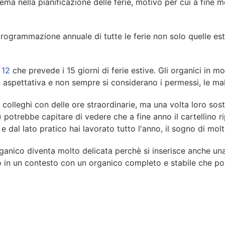
a nella pianificazione delle ferie, motivo per cui a fine me
ogrammazione annuale di tutte le ferie non solo quelle estive
 12
che prevede i 15 giorni di ferie estive. Gli organici in m
aspettativa e non sempre si considerano i permessi, le mala
ai colleghi con delle ore straordinarie, ma una volta loro sost
) potrebbe capitare di vedere che a fine anno il cartellino ri
 e dal lato pratico hai lavorato tutto l'anno, il sogno di molt
organico diventa molto delicata perchè si inserisce anche un
o in un contesto con un organico completo e stabile che po