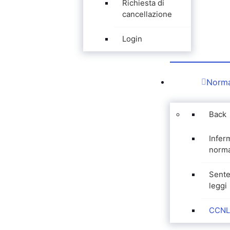
Richiesta di
cancellazione
Login
Norma
Back
Infer
norma
Sente
leggi
CCNL 