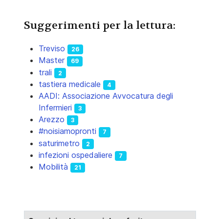
Suggerimenti per la lettura:
Treviso
26
Master
69
trali
2
tastiera medicale
4
AADI: Associazione Avvocatura degli
Infermieri
3
Arezzo
3
#noisiamopronti
7
saturimetro
2
infezioni ospedaliere
7
Mobilità
21