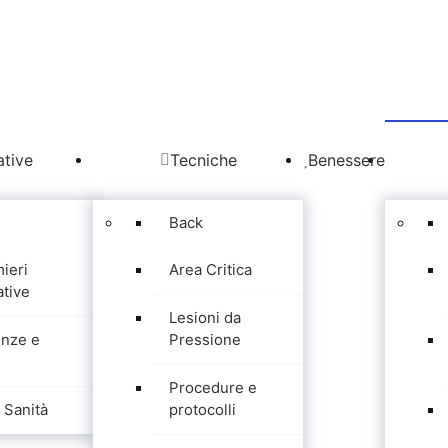
tive
Tecniche
Benessere
Back
mieri
Area Critica
tive
Lesioni da
nze e
Pressione
Procedure e
Sanità
protocolli