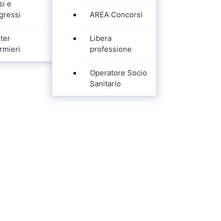
si e
gressi
AREA Concorsi
ter
Libera
rmieri
professione
Operatore Socio
Sanitario