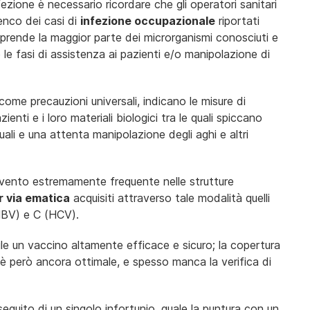
nfezione è necessario ricordare che gli operatori sanitari
enco dei casi di
infezione occupazionale
riportati
omprende la maggior parte dei microrganismi conosciuti e
te le fasi di assistenza ai pazienti e/o manipolazione di
me precauzioni universali, indicano le misure di
enti e i loro materiali biologici tra le quali spiccano
duali e una attenta manipolazione degli aghi e altri
vento estremamente frequente nelle strutture
r via ematica
acquisiti attraverso tale modalità quelli
 (HBV) e C (HCV).
bile un vaccino altamente efficace e sicuro; la copertura
 è però ancora ottimale, e spesso manca la verifica di
seguito di un singolo infortunio, quale la puntura con un