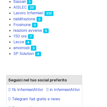
Sassari
1
AISLEC
20
Lavoro Infermieri
233
riabilitazione
2
Frosinone
3
reazioni avverse
5
150 ore
7
Lecce
4
emorroidi
3
3P Solution
4
Seguici nel tuo social preferito
fb InfermieriAttivi
in InfermieriAttivi
Telegram fad gratis e news