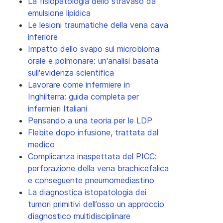
La fisiopatologia dello stravaso da
emulsione lipidica
Le lesioni traumatiche della vena cava
inferiore
Impatto dello svapo sul microbioma
orale e polmonare: un'analisi basata
sull'evidenza scientifica
Lavorare come infermiere in
Inghilterra: guida completa per
infermieri Italiani
Pensando a una teoria per le LDP
Flebite dopo infusione, trattata dal
medico
Complicanza inaspettata del PICC:
perforazione della vena brachicefalica
e conseguente pneumomediastino
La diagnostica istopatologia dei
tumori primitivi dell’osso un approccio
diagnostico multidisciplinare