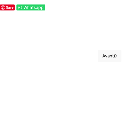
Whatsapp
Save
Avanti
dentali, momento e modalità dell'infortunio, analisi.
Articolo suc