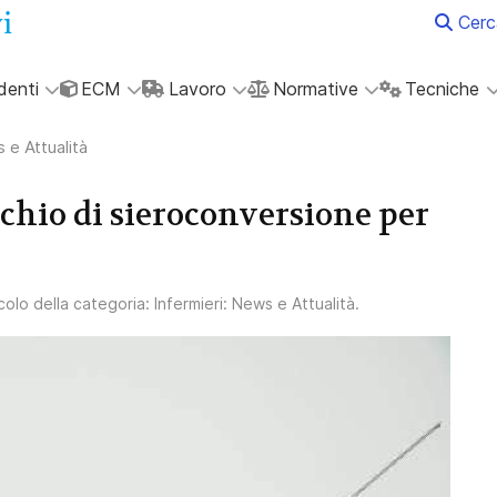
Cerc
denti
ECM
Lavoro
Normative
Tecniche
 e Attualità
schio di sieroconversione per
icolo della categoria:
Infermieri: News e Attualità
.