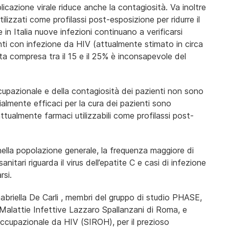
eplicazione virale riduce anche la contagiosità. Va inoltre
utilizzati come profilassi post-esposizione per ridurre il
 in Italia nuove infezioni continuano a verificarsi
nti con infezione da HIV (attualmente stimato in circa
 compresa tra il 15 e il 25% è inconsapevole del
cupazionale e della contagiosità dei pazienti non sono
ialmente efficaci per la cura dei pazienti sono
ttualmente farmaci utilizzabili come profilassi post-
 nella popolazione generale, la frequenza maggiore di
nitari riguarda il virus dell’epatite C e casi di infezione
rsi.
Gabriella De Carli , membri del gruppo di studio PHASE,
e Malattie Infettive Lazzaro Spallanzani di Roma, e
 Occupazionale da HIV (SIROH), per il prezioso