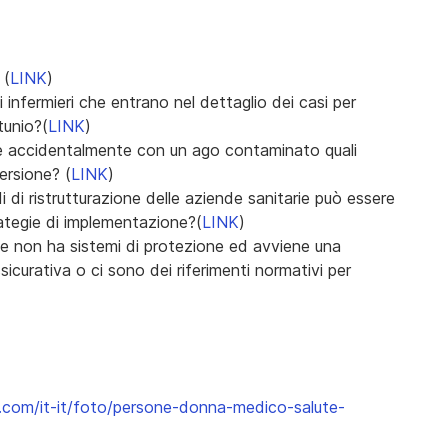
 (
LINK
)
li infermieri che entrano nel dettaglio dei casi per
tunio?(
LINK
)
e accidentalmente con un ago contaminato quali
ersione? (
LINK
)
i di ristrutturazione delle aziende sanitarie può essere
ategie di implementazione?(
LINK
)
he non ha sistemi di protezione ed avviene una
curativa o ci sono dei riferimenti normativi per
.com/it-it/foto/persone-donna-medico-salute-