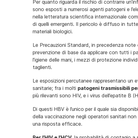
Per quanto riguarda il rischio di contrarre un’i
sono esposti a numerosi agenti patogeni e l’el
nella letteratura scientifica internazionale c
di quelli emergenti. Il pericolo è diffuso in tut
materiali biologici.
Le Precauzioni Standard, in precedenza note co
prevenzione di base da applicare con tutti i pazi
l’igiene delle mani, i mezzi di protezione indivi
taglienti.
Le esposizioni percutanee rappresentano un e
sanitarie; fra i molti
patogeni trasmissibili pe
più rilevanti sono HIV, e i virus dell’epatite B
Di questi HBV è l’unico per il quale sia disponi
della vaccinazione negli operatori sanitari non
una risposta efficace.
Per l’HIV e l’HCV,
la probabilità di contagio a 