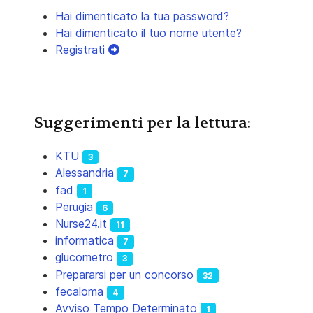
Hai dimenticato la tua password?
Hai dimenticato il tuo nome utente?
Registrati
Suggerimenti per la lettura:
KTU
3
Alessandria
7
fad
1
Perugia
6
Nurse24.it
11
informatica
7
glucometro
3
Prepararsi per un concorso
32
fecaloma
4
Avviso Tempo Determinato
1