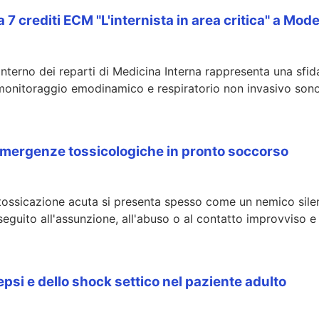
crediti ECM "L'internista in area critica" a Mod
interno dei reparti di Medicina Interna rappresenta una sfid
il monitoraggio emodinamico e respiratorio non invasivo s
le emergenze tossicologiche in pronto soccorso
ntossicazione acuta si presenta spesso come un nemico sile
 seguito all'assunzione, all'abuso o al contatto improvviso 
si e dello shock settico nel paziente adulto