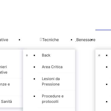
tive
Tecniche
Benessere
Back
mieri
Area Critica
tive
Lesioni da
nze e
Pressione
Procedure e
Sanità
protocolli