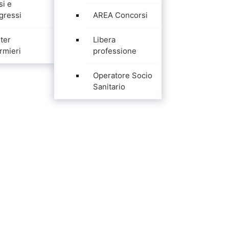
si e
gressi
AREA Concorsi
ter
Libera
rmieri
professione
Operatore Socio
Sanitario