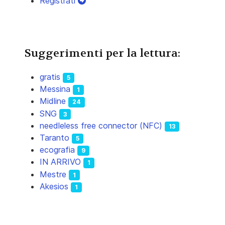
Registrati
Suggerimenti per la lettura:
gratis
5
Messina
1
Midline
24
SNG
3
needleless free connector (NFC)
13
Taranto
5
ecografia
9
IN ARRIVO
1
Mestre
1
Akesios
1