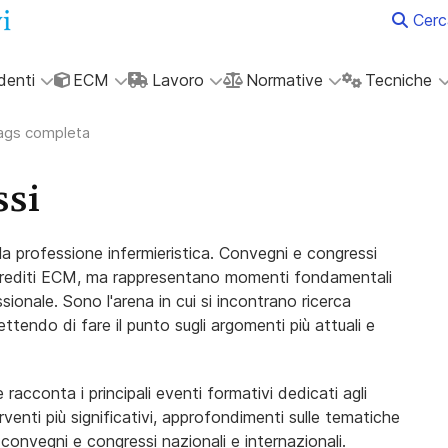
Cerc
denti
ECM
Lavoro
Normative
Tecniche
tags completa
ssi
la professione infermieristica. Convegni e congressi
i crediti ECM, ma rappresentano momenti fondamentali
ionale. Sono l'arena in cui si incontrano ricerca
ettendo di fare il punto sugli argomenti più attuali e
e racconta i principali eventi formativi dedicati agli
erventi più significativi, approfondimenti sulle tematiche
 convegni e congressi nazionali e internazionali.