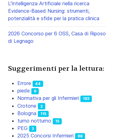
L'Intelligenza Artificiale nella ricerca
Evidence-Based Nursing: strumenti,
potenzialità e sfide per la pratica clinica
2026 Concorso per 6 OSS, Casa di Riposo
di Legnago
Suggerimenti per la lettura:
Errore
44
piede
6
Normativa per gli Infermieri
183
Crotone
2
Bologna
115
turno notturno
15
PEG
3
2025 Concorsi Infermieri
68