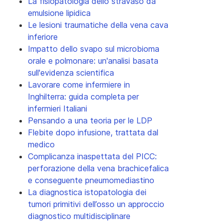
La fisiopatologia dello stravaso da
emulsione lipidica
Le lesioni traumatiche della vena cava
inferiore
Impatto dello svapo sul microbioma
orale e polmonare: un'analisi basata
sull'evidenza scientifica
Lavorare come infermiere in
Inghilterra: guida completa per
infermieri Italiani
Pensando a una teoria per le LDP
Flebite dopo infusione, trattata dal
medico
Complicanza inaspettata del PICC:
perforazione della vena brachicefalica
e conseguente pneumomediastino
La diagnostica istopatologia dei
tumori primitivi dell’osso un approccio
diagnostico multidisciplinare