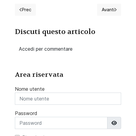
Prec
Avanti
Articolo precedente: 2026 Concorso per 3 OSS, Casa
Articolo suc
Discuti questo articolo
Accedi per commentare
Area riservata
Nome utente
Password
Mostra 