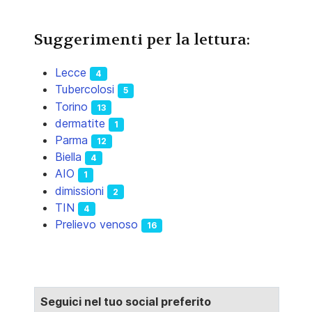
Suggerimenti per la lettura:
Lecce
4
Tubercolosi
5
Torino
13
dermatite
1
Parma
12
Biella
4
AIO
1
dimissioni
2
TIN
4
Prelievo venoso
16
Seguici nel tuo social preferito