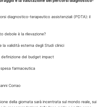
toraggio e la valutazione dei percorsi diagnostico-
rsi diagnostico-terapeutico assistenziali (PDTA): il
to debole è la rilevazione?
a validità esterna degli Studi clinici
a definizione del budget impact
a spesa farmaceutica
vanni Corrao
one della giornata sarà incentrata sul mondo reale, sui