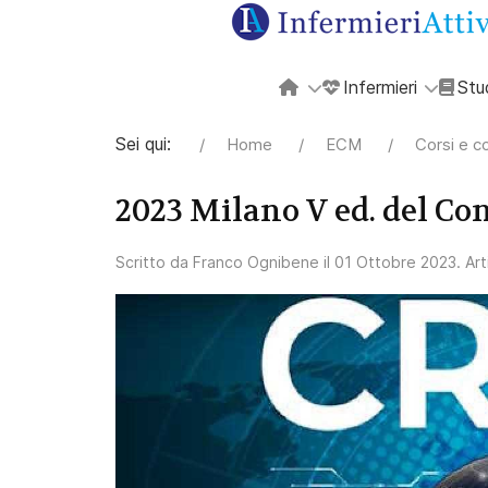
Infermieri
Stu
Sei qui:
Home
ECM
Corsi e c
2023 Milano V ed. del C
Scritto da
Franco Ognibene
il
01 Ottobre 2023
. Ar