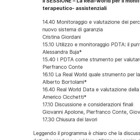
II SESSIONE – La Real-world per il moni
terapeutico- assistenziali
14.40 Monitoraggio e valutazione dei perco
nuovo sistema di garanzia
Cristina Giordani
15.10 Utilizzo e monitoraggio PDTA: il pun
Alessandra Buja*
15.40 I PDTA come strumento per valutare l
Pierfranco Conte
16.10 La Real World quale strumento per l
Alberto Bortolami*
16.40 Real World Data e valutazione dell
Americo Cicchetti*
17.10 Discussione e considerazioni finali
Giovanni Apolone, Pierfranco Conte, Gio
17.30 Chiusura dei lavori
Leggendo il programma è chiaro che la discussi