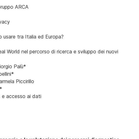
l Gruppo ARCA
ivacy
 usare tra Italia ed Europa?
eal World nel percorso di ricerca e sviluppo dei nuovi
Giorgio Palù*
ellini*
armela Piccirillo
*
a e accesso ai dati