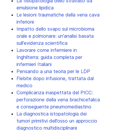
La fisiopatologia dello stravaso da
emulsione lipidica
Le lesioni traumatiche della vena cava
inferiore
Impatto dello svapo sul microbioma
orale e polmonare: un'analisi basata
sull'evidenza scientifica
Lavorare come infermiere in
Inghilterra: guida completa per
infermieri Italiani
Pensando a una teoria per le LDP
Flebite dopo infusione, trattata dal
medico
Complicanza inaspettata del PICC:
perforazione della vena brachicefalica
e conseguente pneumomediastino
La diagnostica istopatologia dei
tumori primitivi dell’osso un approccio
diagnostico multidisciplinare