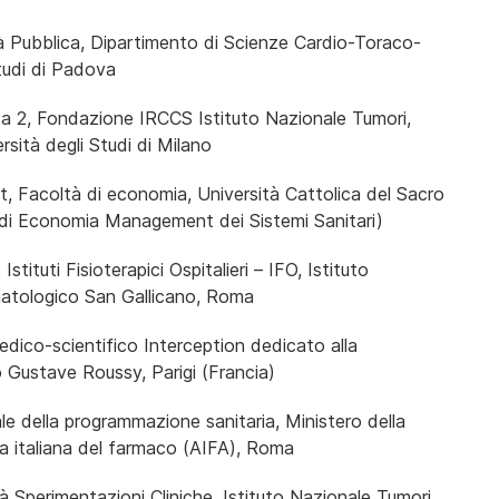
à Pubblica, Dipartimento di Scienze Cardio-Toraco-
Studi di Padova
a 2, Fondazione IRCCS Istituto Nazionale Tumori,
sità degli Studi di Milano
 Facoltà di economia, Università Cattolica del Sacro
di Economia Management dei Sistemi Sanitari)
tituti Fisioterapici Ospitalieri – IFO, Istituto
matologico San Gallicano, Roma
dico-scientifico Interception dedicato alla
 Gustave Roussy, Parigi (Francia)
ale della programmazione sanitaria, Ministero della
a italiana del farmaco (AIFA), Roma
à Sperimentazioni Cliniche, Istituto Nazionale Tumori,