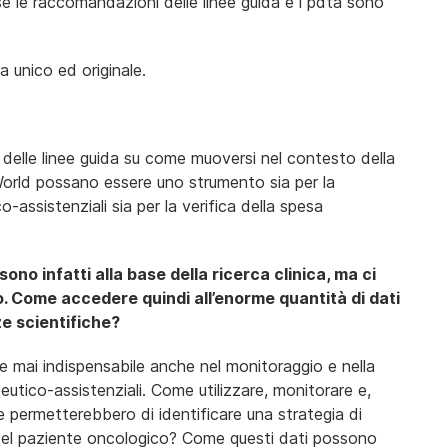
 se le raccomandazioni delle linee guida e i pdta sono
a unico ed originale.
 delle linee guida su come muoversi nel contesto della
World possano essere uno strumento sia per la
co-assistenziali sia per la verifica della spesa
sono infatti alla base della ricerca clinica, ma ci
zo. Come accedere quindi all’enorme quantità di dati
ze scientifiche?
che mai indispensabile anche nel monitoraggio e nella
eutico-assistenziali. Come utilizzare, monitorare e,
che permetterebbero di identificare una strategia di
 del paziente oncologico? Come questi dati possono