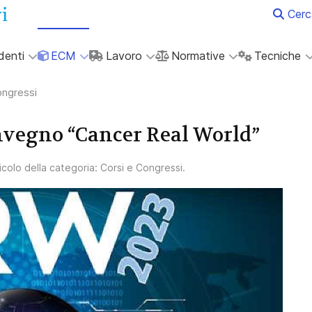
Cerc
denti
ECM
Lavoro
Normative
Tecniche
ongressi
onvegno “Cancer Real World”
ticolo della categoria:
Corsi e Congressi
.