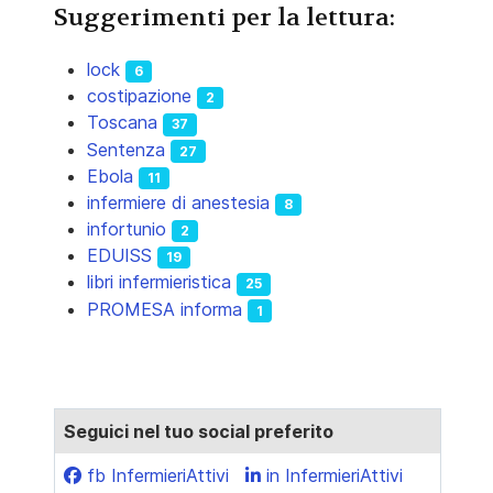
Suggerimenti per la lettura:
lock
6
costipazione
2
Toscana
37
Sentenza
27
Ebola
11
infermiere di anestesia
8
infortunio
2
EDUISS
19
libri infermieristica
25
PROMESA informa
1
Seguici nel tuo social preferito
fb InfermieriAttivi
in InfermieriAttivi