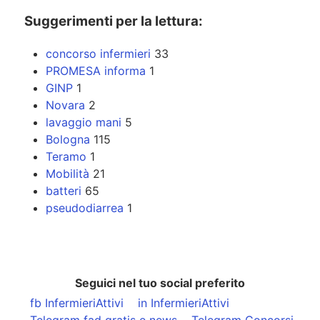
Suggerimenti per la lettura:
concorso infermieri
33
PROMESA informa
1
GINP
1
Novara
2
lavaggio mani
5
Bologna
115
Teramo
1
Mobilità
21
batteri
65
pseudodiarrea
1
Seguici nel tuo social preferito
fb InfermieriAttivi
in InfermieriAttivi
Telegram fad gratis e news
Telegram Concorsi