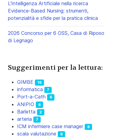
L'Intelligenza Artificiale nella ricerca
Evidence-Based Nursing: strumenti,
potenzialità e sfide per la pratica clinica
2026 Concorso per 6 OSS, Casa di Riposo
di Legnago
Suggerimenti per la lettura:
GIMBE
16
informatica
7
Port-a-Cath
6
ANIPIO
6
Barletta
2
arteria
7
ICM infermiere case manager
8
scala valutazione
6