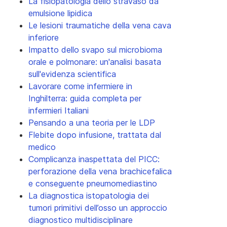
La fisiopatologia dello stravaso da
emulsione lipidica
Le lesioni traumatiche della vena cava
inferiore
Impatto dello svapo sul microbioma
orale e polmonare: un'analisi basata
sull'evidenza scientifica
Lavorare come infermiere in
Inghilterra: guida completa per
infermieri Italiani
Pensando a una teoria per le LDP
Flebite dopo infusione, trattata dal
medico
Complicanza inaspettata del PICC:
perforazione della vena brachicefalica
e conseguente pneumomediastino
La diagnostica istopatologia dei
tumori primitivi dell’osso un approccio
diagnostico multidisciplinare