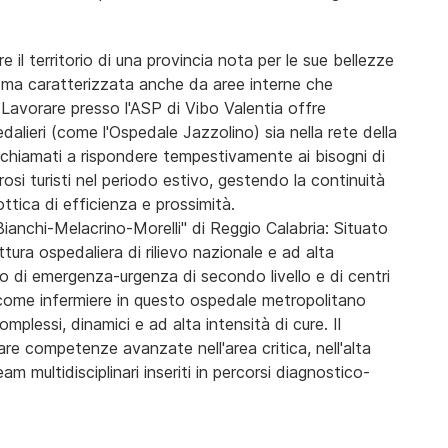
il territorio di una provincia nota per le sue bellezze
, ma caratterizzata anche da aree interne che
. Lavorare presso l'ASP di Vibo Valentia offre
edalieri (come l'Ospedale Jazzolino) sia nella rete della
no chiamati a rispondere tempestivamente ai bisogni di
osi turisti nel periodo estivo, gestendo la continuità
'ottica di efficienza e prossimità.
nchi-Melacrino-Morelli" di Reggio Calabria: Situato
ttura ospedaliera di rilievo nazionale e ad alta
o di emergenza-urgenza di secondo livello e di centri
e come infermiere in questo ospedale metropolitano
omplessi, dinamici e ad alta intensità di cure. Il
pare competenze avanzate nell'area critica, nell'alta
am multidisciplinari inseriti in percorsi diagnostico-