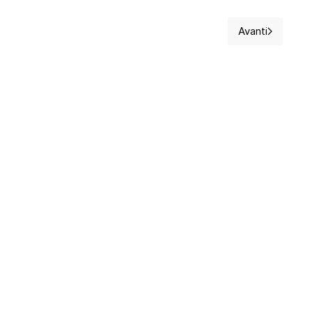
Avanti
ermieri, I.P.A.B. Residenza per Anziani G. Francescon
Articolo suc