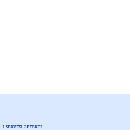
cessivo: Quando il paziente rientra dalla sala operatoria, l'infermi
I SERVIZI OFFERTI