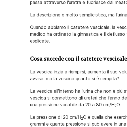
passa attraverso l'uretra e fuoriesce dal meato
La descrizione è molto semplicistica, ma l'urin
Quando abbiamo il catetere vescicale, la vesci
medico ha ordinato la ginnastica e il deflusso 
esplicate.
Cosa succede con il catetere vescical
La vescica inzia a riempirsi, aumenta il suo vo
avvisa, ma la vescica quanto si è riempita?
La vescica all'interno ha l'urina che non è più 
vescica si connettono gli ureteri che fanno def
una pressione variabile da 20 a 80 cm/H
O.
2
La pressione di 20 cm/H
O è quella che eserc
2
grammi e quanta pressione si può avere in un