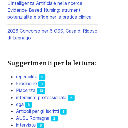
L'Intelligenza Artificiale nella ricerca
Evidence-Based Nursing: strumenti,
potenzialità e sfide per la pratica clinica
2026 Concorso per 6 OSS, Casa di Riposo
di Legnago
Suggerimenti per la lettura:
reperibilità
3
Frosinone
3
Piacenza
13
infermiere professionale
2
ega
6
Articoli per gli iscritti
1
AUSL Romagna
2
intervista
9