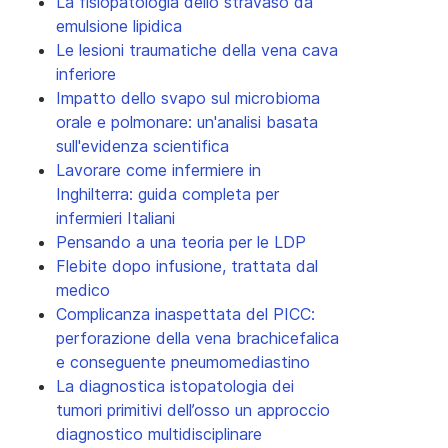
La fisiopatologia dello stravaso da
emulsione lipidica
Le lesioni traumatiche della vena cava
inferiore
Impatto dello svapo sul microbioma
orale e polmonare: un'analisi basata
sull'evidenza scientifica
Lavorare come infermiere in
Inghilterra: guida completa per
infermieri Italiani
Pensando a una teoria per le LDP
Flebite dopo infusione, trattata dal
medico
Complicanza inaspettata del PICC:
perforazione della vena brachicefalica
e conseguente pneumomediastino
La diagnostica istopatologia dei
tumori primitivi dell’osso un approccio
diagnostico multidisciplinare