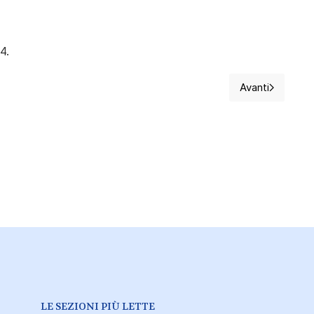
4.
Avanti
il catetere sezionato
Articolo suc
LE SEZIONI PIÙ LETTE