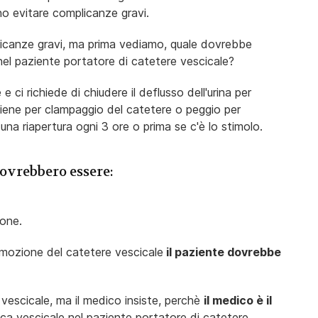
no evitare complicanze gravi.
plicanze gravi, ma prima vediamo, quale dovrebbe
 nel paziente portatore di catetere vescicale?
e ci richiede di chiudere il deflusso dell'urina per
vviene per clampaggio del catetere o peggio per
 una riapertura ogni 3 ore o prima se c'è lo stimolo.
dovrebbero essere:
ione.
imozione del catetere vescicale
il paziente dovrebbe
 vescicale, ma il medico insiste, perchè
il medico è il
ica vescicale nel paziente portatore di catetere