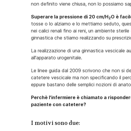
non definito viene chiusa, non lo possiamo sa
Superare la pressione di 20 cm/H
O è facil
2
tosse o lo alziamo e lo mettiamo seduto, questo 
nei calici renali fino ai reni, un ambiente steri
ginnastica che stiamo realizzando su prescriz
La realizzazione di una ginnastica vescicale a
all'apparato urogenitale.
Le linee guida dal 2009 scrivono che non si de
catetere vescicale ma non specificando il perc
eppure bastano delle semplici nozioni di anatom
Perchè l'infermiere è chiamato a rispondere
paziente con catetere?
I motivi sono due: