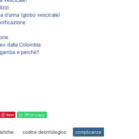
a vescicale?
lizzi
a d'urina (globo vescicale)
anificazione
ione
deo dalla Colombia
a gamba e perchè?
Whatsapp
Save
istiche
codice deontologico
complicanze