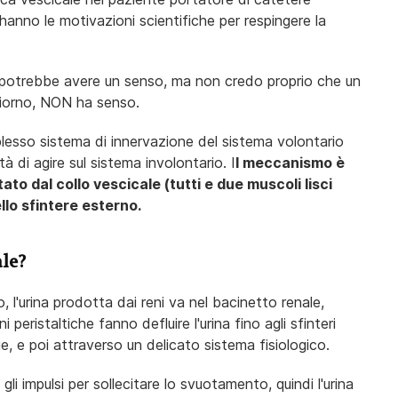
 hanno le motivazioni scientifiche per respingere la
 potrebbe avere un senso, ma non credo proprio che un
giorno, NON ha senso.
esso sistema di innervazione del sistema volontario
à di agire sul sistema involontario. I
l meccanismo è
to dal collo vescicale (tutti e due muscoli lisci
ello sfintere esterno.
ale?
, l'urina prodotta dai reni va nel bacinetto renale,
i peristaltiche fanno defluire l'urina fino agli sfinteri
ie, e poi attraverso un delicato sistema fisiologico.
gli impulsi per sollecitare lo svuotamento, quindi l'urina