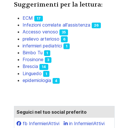
Suggerimenti per la lettura:
ECM
17
Infezioni correlate all'assistenza
26
Accesso venoso
35
prelievo arterioso
6
infermieri pediatrici
1
Bimbo Tu
1
Frosinone
3
Brescia
14
Linguedo
1
epidemiologia
4
Seguici nel tuo social preferito
fb InfermieriAttivi
in InfermieriAttivi