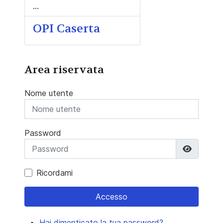
...
OPI Caserta
Area riservata
Nome utente
Password
Mostra 
Ricordami
Accesso
Hai dimenticato la tua password?