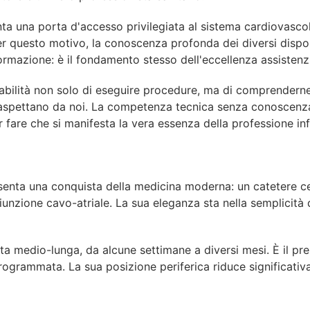
nta
una
porta
d'accesso
privilegiata
al sistema cardiovascol
questo motivo, la conoscenza profonda dei diversi dispositi
ormazione: è il fondamento stesso dell'eccellenza assistenzi
bilità non solo di eseguire procedure,
ma
di
comprendern
i aspettano da noi. La competenza tecnica senza conoscenza 
r
fare
che
si
manifesta
la
vera
essenza
della
professione
in
senta
una
conquista
della
medicina moderna:
un
catetere
c
a giunzione cavo-atriale. La sua eleganza sta nella semplicità
ta
medio-lunga,
da
alcune
settimane
a
diversi
mesi.
È
il
pre
rogrammata. La sua posizione periferica riduce significativa