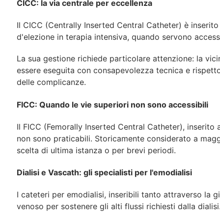
CICC:
la
via
centrale
per
eccellenza
Il CICC (Centrally Inserted Central Catheter) è inserito
d'elezione in
terapia
intensiva,
quando
servono
access
La
sua
gestione
richiede
particolare
attenzione:
la
vic
essere eseguita con consapevolezza tecnica e rispetto
delle complicanze.
FICC:
Quando
le
vie
superiori
non
sono
accessibili
Il FICC (Femorally Inserted Central Catheter), inserito 
non sono praticabili.
Storicamente
considerato
a
magg
scelta di ultima istanza o per brevi periodi.
Dialisi
e
Vascath:
gli
specialisti
per
l'emo
dialisi
I cateteri per emodialisi, inseribili tanto attraverso l
venoso per sostenere
gli
alti
flussi
richiesti
dalla
dialisi