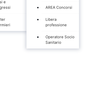
si e
gressi
AREA Concorsi
ter
Libera
rmieri
professione
Operatore Socio
Sanitario