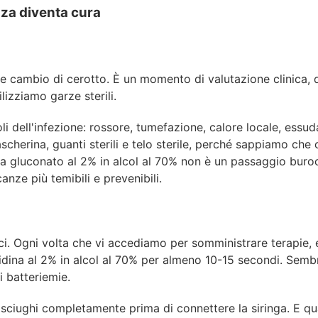
nza
diventa
cura
ce cambio di cerotto. È un momento di
valutazione
clinica,
lizziamo garze sterili.
li
dell'infezione:
rossore,
tumefazione, calore locale, essudat
cherina, guanti sterili e telo sterile, perché sappiamo che 
a gluconato al 2% in alcol al 70%
non è un passaggio burocr
anze più temibili e prevenibili.
ci.
Ogni
volta
che
vi
accediamo
per somministrare
terapie,
xidina al 2% in alcol al 70% per almeno 10-15 secondi. Se
 batteriemie.
 asciughi completamente prima di connettere
la
siringa.
E
qu