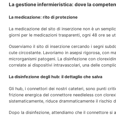
La
gestione
infermieristica:
dove
la
compete
La
medicazione:
rito
di
protezione
La medicazione del sito di inserzione non è un sempli
giorni
per
le medicazioni trasparenti, ogni 48 ore se uti
Osserviamo
il
sito
di
inserzione
cercando
i
segni
subdo
cute circostante. Lavoriamo in asepsi rigorosa, con mas
microrganismi patogeni. La disinfezione con clorexidin
correlate ai dispositivi intravascolari, una delle complic
La
disinfezione
degli
hub: il
dettaglio
che
salva
Gli
hub,
i
connettori
dei
nostri
cateteri,
sono
punti
criti
frizione
energica del connettore needleless con clore
sistematicamente, riduce drammaticamente il rischio di
Dopo la disinfezione, attendiamo che il connettore si