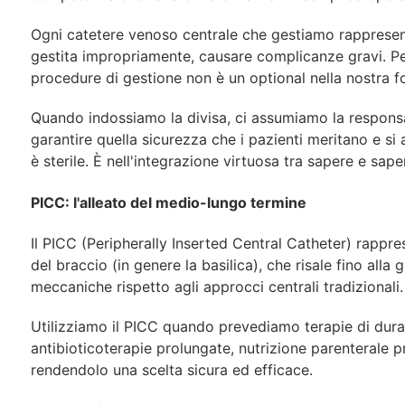
Ogni
catetere
venoso
centrale
che
gestiamo
rapprese
gestita impropriamente, causare complicanze gravi. Per 
procedure di gestione non è un optional nella nostra f
Quando indossiamo la divisa, ci assumiamo la responsa
garantire
quella sicurezza che i pazienti meritano e s
è sterile. È nell'integrazione virtuosa
tra
sapere
e
sape
PICC:
l'alleato
del
medio-lungo
termine
Il
PICC
(Peripherally
Inserted
Central
Catheter)
rappre
del
braccio
(in genere la basilica), che risale fino all
meccaniche rispetto agli approcci centrali tradizionali.
Utilizziamo
il
PICC
quando
prevediamo
terapie
di
dura
antibioticoterapie
prolungate, nutrizione parenterale p
rendendolo una scelta sicura ed effica
ce.