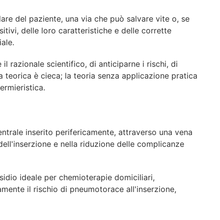
are del paziente, una via che può salvare vite o, se
vi, delle loro caratteristiche e delle corrette
ale.
e
il
razionale
scientifico,
di
anticiparne
i
rischi,
di
teorica è cieca; la teoria senza applicazione pratica
fermie
ristica.
entrale
inserito
perifericamente,
attraverso
una
vena
 dell'inserzione e nella riduzione delle complicanze
sidio
ideale
per
chemioterapie
domiciliari,
mente il rischio di pneumotorace all'inserzione,