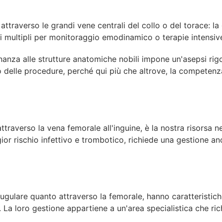
 attraverso le grandi vene centrali del collo o del torace: la
i
multipli
per
monitoraggio
emodinamico
o
terapie intensi
inanza
alle
strutture
anatomiche
nobili impone un'asepsi ri
 delle procedure, perché qui più che altrove, la competenza
attraverso la vena femorale all'inguine, è la nostra risorsa 
ior
rischio
infettivo
e
trombotico,
richiede
una gestione an
a giugulare quanto attraverso la femorale, hanno caratterist
.
La
loro
gestione
appartiene
a
un'area
specialistica che ri