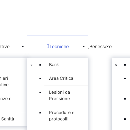
tive
Tecniche
Benessere
Back
mieri
Area Critica
tive
Lesioni da
nze e
Pressione
Procedure e
Sanità
protocolli