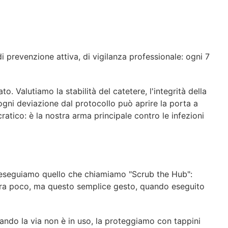
di
prevenzione
attiva,
di
vigilanza
professionale:
ogni
7
o. Valutiamo la stabilità del catetere, l'integrità della
ogni deviazione dal protocollo può aprire la porta a
atico: è la nostra arma principale contro le infezioni
eseguiamo
quello
che
chiamiamo
"Scrub
the
Hub":
mbra poco, ma questo semplice gesto, quando eseguito
ando
la
via
non
è
in
uso,
la
proteggiamo
con
tappini