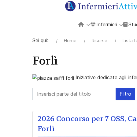
Infermieri
Stu
Sei qui:
Home
Risorse
Lista 
Forlì
Iniziative dedicate agli infe
Inserisci parte del titolo
Filtro
2026 Concorso per 7 OSS, Ca
Forlì