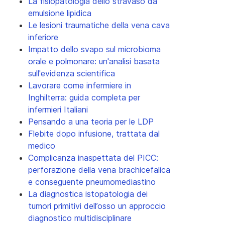
La fisiopatologia dello stravaso da
emulsione lipidica
Le lesioni traumatiche della vena cava
inferiore
Impatto dello svapo sul microbioma
orale e polmonare: un'analisi basata
sull'evidenza scientifica
Lavorare come infermiere in
Inghilterra: guida completa per
infermieri Italiani
Pensando a una teoria per le LDP
Flebite dopo infusione, trattata dal
medico
Complicanza inaspettata del PICC:
perforazione della vena brachicefalica
e conseguente pneumomediastino
La diagnostica istopatologia dei
tumori primitivi dell’osso un approccio
diagnostico multidisciplinare