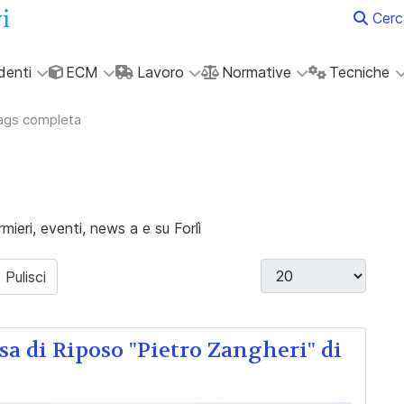
Cerc
denti
ECM
Lavoro
Normative
Tecniche
tags completa
rmieri, eventi, news a e su Forlì
Visualizza #
Pulisci
sa di Riposo "Pietro Zangheri" di