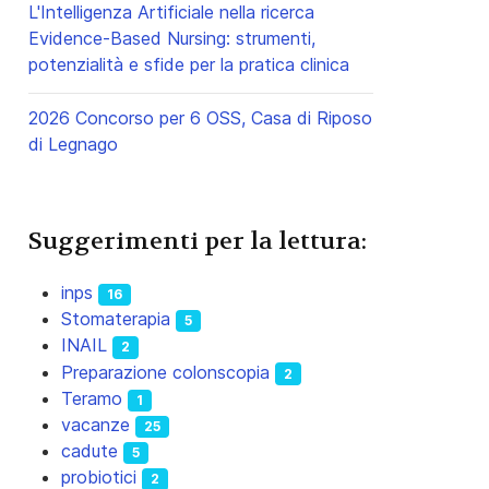
L'Intelligenza Artificiale nella ricerca
Evidence-Based Nursing: strumenti,
potenzialità e sfide per la pratica clinica
2026 Concorso per 6 OSS, Casa di Riposo
di Legnago
Suggerimenti per la lettura:
inps
16
Stomaterapia
5
INAIL
2
Preparazione colonscopia
2
Teramo
1
vacanze
25
cadute
5
probiotici
2