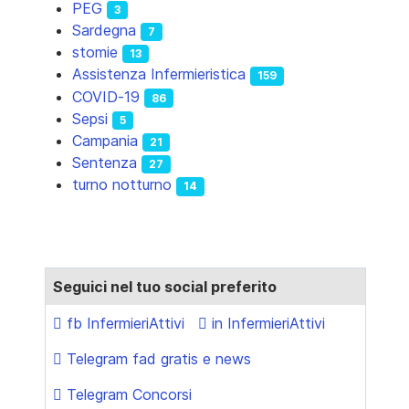
PEG
3
Sardegna
7
stomie
13
Assistenza Infermieristica
159
COVID-19
86
Sepsi
5
Campania
21
Sentenza
27
turno notturno
14
Seguici nel tuo social preferito
fb InfermieriAttivi
in InfermieriAttivi
Telegram fad gratis e news
Telegram Concorsi