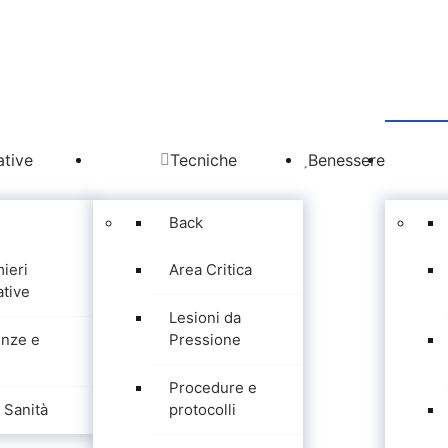
tive
Tecniche
Benessere
Back
mieri
Area Critica
tive
Lesioni da
nze e
Pressione
Procedure e
Sanità
protocolli