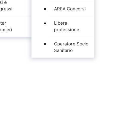
si e
gressi
AREA Concorsi
ter
Libera
rmieri
professione
Operatore Socio
Sanitario