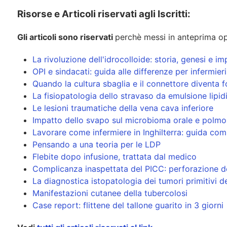
Risorse e Articoli riservati agli Iscritti:
Gli articoli sono riservati
perchè messi in anteprima op
La rivoluzione dell'idrocolloide: storia, genesi e
OPI e sindacati: guida alle differenze per infermier
Quando la cultura sbaglia e il connettore diventa f
La fisiopatologia dello stravaso da emulsione lipid
Le lesioni traumatiche della vena cava inferiore
Impatto dello svapo sul microbioma orale e polmona
Lavorare come infermiere in Inghilterra: guida compl
Pensando a una teoria per le LDP
Flebite dopo infusione, trattata dal medico
Complicanza inaspettata del PICC: perforazione 
La diagnostica istopatologia dei tumori primitivi d
Manifestazioni cutanee della tubercolosi
Case report: flittene del tallone guarito in 3 giorni