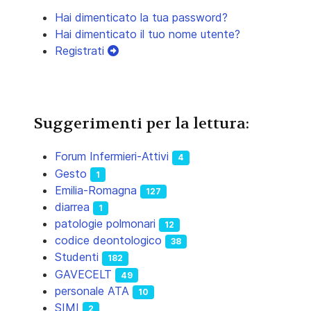
Hai dimenticato la tua password?
Hai dimenticato il tuo nome utente?
Registrati
Suggerimenti per la lettura:
Forum Infermieri-Attivi
4
Gesto
1
Emilia-Romagna
127
diarrea
1
patologie polmonari
12
codice deontologico
38
Studenti
182
GAVECELT
49
personale ATA
10
SIMI
2