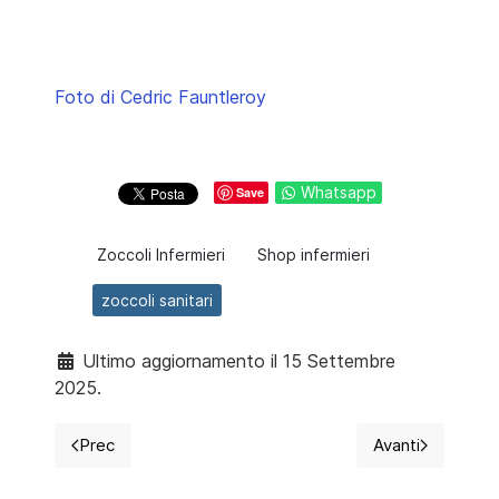
Foto di Cedric Fauntleroy
Whatsapp
Save
Zoccoli Infermieri
Shop infermieri
zoccoli sanitari
Ultimo aggiornamento il 15 Settembre
2025.
Prec
Avanti
Articolo precedente: L'Italia si conferma tra le eccell
Articolo suc