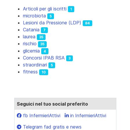
Articoli per gli iscritti
1
microbiota
5
Lesioni da Pressione (LDP)
84
Catania
7
laurea
35
rischio
35
glicemia
4
Concorsi IPAB RSA
3
straordinari
5
fitness
10
Seguici nel tuo social preferito
fb InfermieriAttivi
in InfermieriAttivi
Telegram fad gratis e news