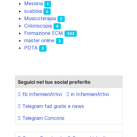
Messina
1
scabbia
2
Musicoterapia
2
Colonscopia
4
Formazione ECM
343
master online
2
PDTA
2
Seguici nel tuo social preferito
fb InfermieriAttivi
in InfermieriAttivi
Telegram fad gratis e news
Telegram Concorsi