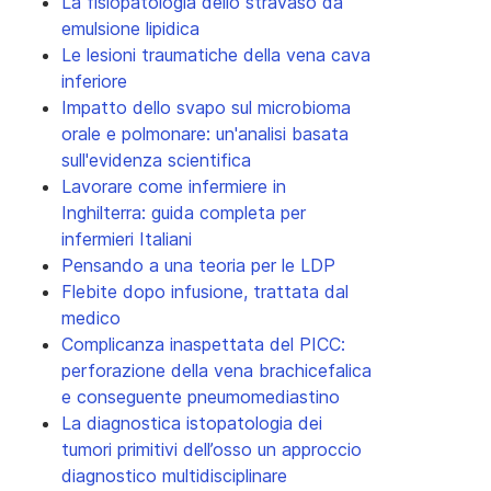
La fisiopatologia dello stravaso da
emulsione lipidica
Le lesioni traumatiche della vena cava
inferiore
Impatto dello svapo sul microbioma
orale e polmonare: un'analisi basata
sull'evidenza scientifica
Lavorare come infermiere in
Inghilterra: guida completa per
infermieri Italiani
Pensando a una teoria per le LDP
Flebite dopo infusione, trattata dal
medico
Complicanza inaspettata del PICC:
perforazione della vena brachicefalica
e conseguente pneumomediastino
La diagnostica istopatologia dei
tumori primitivi dell’osso un approccio
diagnostico multidisciplinare