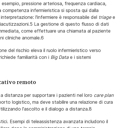
ad esempio, pressione arteriosa, frequenza cardiaca,
 competenza infermieristica si sposta qui dalla
 interpretazione: l'infermiere è responsabile del
triage
e
e riacutizzazioni.5 La gestione di questo flusso di dati
ta immediata, come effettuare una chiamata al paziente
oni cliniche anomale.6
ne del rischio eleva il ruolo infermieristico verso
 richiede familiarità con i
Big Data
e i sistemi
ucativo remoto
 a distanza per supportare i pazienti nel loro
care plan
pporto logistico, ma deve stabilire una relazione di cura
ilizzando l'ascolto e il dialogo a distanza.8
istici. Esempi di teleassistenza avanzata includono il