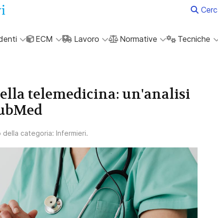
Cerc
denti
ECM
Lavoro
Normative
Tecniche
nella telemedicina: un'analisi
 PubMed
o della categoria:
Infermieri
.