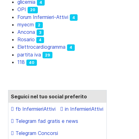
glicemia
4
OPI
20
Forum Infermieri-Attivi
4
myecm
2
Ancona
3
Rosario
4
Elettrocardiogramma
4
partita iva
29
118
40
Seguici nel tuo social preferito
fb InfermieriAttivi
in InfermieriAttivi
Telegram fad gratis e news
Telegram Concorsi