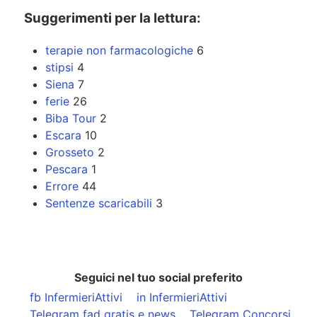
Suggerimenti per la lettura:
terapie non farmacologiche
6
stipsi
4
Siena
7
ferie
26
Biba Tour
2
Escara
10
Grosseto
2
Pescara
1
Errore
44
Sentenze scaricabili
3
Seguici nel tuo social preferito
fb InfermieriAttivi
in InfermieriAttivi
Telegram fad gratis e news
Telegram Concorsi