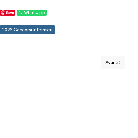
Whatsapp
Save
2026 Concorsi infermieri
Avanti
rediti ECM "Catena della Sopravvivenza"
Articolo su