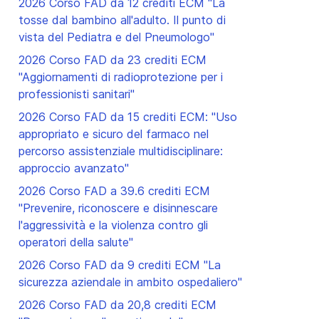
2026 Corso FAD da 12 crediti ECM "La
tosse dal bambino all'adulto. Il punto di
vista del Pediatra e del Pneumologo"
2026 Corso FAD da 23 crediti ECM
"Aggiornamenti di radioprotezione per i
professionisti sanitari"
2026 Corso FAD da 15 crediti ECM: "Uso
appropriato e sicuro del farmaco nel
percorso assistenziale multidisciplinare:
ccessivo: 2026 Corso FAD da 13.5 crediti ECM "Il benessere osseo
approccio avanzato"
2026 Corso FAD a 39.6 crediti ECM
"Prevenire, riconoscere e disinnescare
l'aggressività e la violenza contro gli
operatori della salute"
2026 Corso FAD da 9 crediti ECM "La
sicurezza aziendale in ambito ospedaliero"
2026 Corso FAD da 20,8 crediti ECM