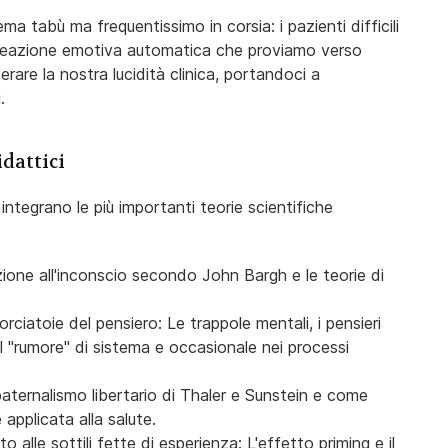
 tabù ma frequentissimo in corsia: i pazienti difficili
reazione emotiva automatica che proviamo verso
erare la nostra lucidità clinica, portandoci a
.
idattici
integrano le più importanti teorie scientifiche
ione all'inconscio secondo John Bargh e le teorie di
rciatoie del pensiero: Le trappole mentali, i pensieri
l "rumore" di sistema e occasionale nei processi
paternalismo libertario di Thaler e Sunstein e come
 applicata alla salute.
lle sottili fette di esperienza: L'effetto priming e il