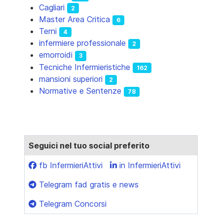
Cagliari
2
Master Area Critica
6
Terni
4
infermiere professionale
2
emorroidi
3
Tecniche Infermieristiche
162
mansioni superiori
2
Normative e Sentenze
78
Seguici nel tuo social preferito
fb InfermieriAttivi
in InfermieriAttivi
Telegram fad gratis e news
Telegram Concorsi