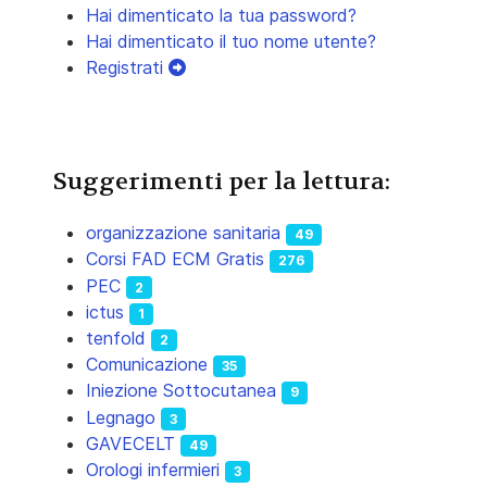
Hai dimenticato la tua password?
Hai dimenticato il tuo nome utente?
Registrati
Suggerimenti per la lettura:
organizzazione sanitaria
49
Corsi FAD ECM Gratis
276
PEC
2
ictus
1
tenfold
2
Comunicazione
35
Iniezione Sottocutanea
9
Legnago
3
GAVECELT
49
Orologi infermieri
3