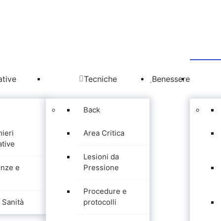
tive
Tecniche
Benessere
Back
mieri
Area Critica
tive
Lesioni da
nze e
Pressione
Procedure e
Sanità
protocolli