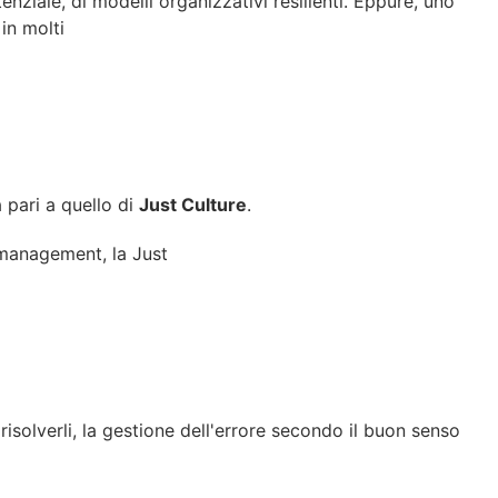
tenziale, di modelli organizzativi resilienti. Eppure, uno
in molti
 pari a quello di
Just Culture
.
 management, la Just
isolverli, la gestione dell'errore secondo il buon senso