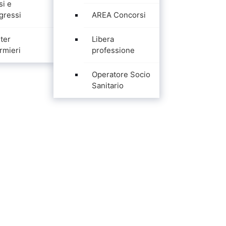
si e
gressi
AREA Concorsi
ter
Libera
rmieri
professione
Operatore Socio
Sanitario