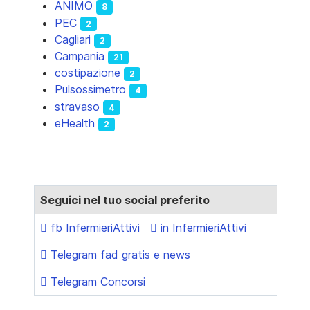
ANIMO
8
PEC
2
Cagliari
2
Campania
21
costipazione
2
Pulsossimetro
4
stravaso
4
eHealth
2
Seguici nel tuo social preferito
fb InfermieriAttivi
in InfermieriAttivi
Telegram fad gratis e news
Telegram Concorsi