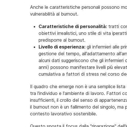
Anche le caratteristiche personali possono mod
vulnerabilità al burnout.
Caratteristiche
di personalità:
tratti co
obiettivi irrealistici, uno stile di vita ipe
predisporre al burnout.
Livello
di esperienza:
gli infermieri alle p
gestione del tempo, all'adattamento all'amb
alcuni dati suggeriscono che gli infermieri
anni) possono manifestare livelli più eleva
cumulativa a fattori di stress nel corso deg
Il quadro che emerge non è una semplice lista
tra l'individuo e l'ambiente di lavoro. Fattori 
insufficienti, il crollo del senso di appartenenz
il burnout non è un fallimento del singolo, ma p
contesto lavorativo sostenibile.
Questo sposta il focus dalla "riparazione" dell'