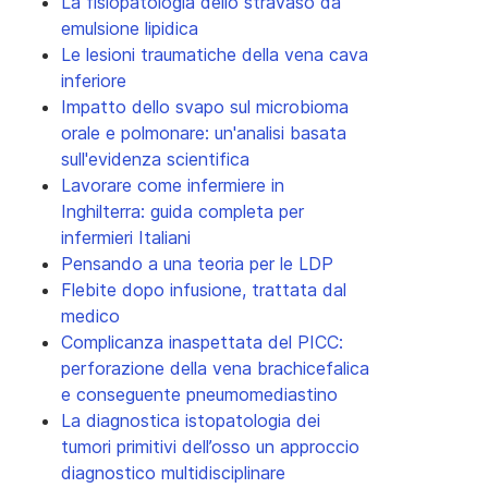
La fisiopatologia dello stravaso da
emulsione lipidica
Le lesioni traumatiche della vena cava
inferiore
Impatto dello svapo sul microbioma
orale e polmonare: un'analisi basata
sull'evidenza scientifica
Lavorare come infermiere in
Inghilterra: guida completa per
infermieri Italiani
Pensando a una teoria per le LDP
Flebite dopo infusione, trattata dal
medico
Complicanza inaspettata del PICC:
perforazione della vena brachicefalica
e conseguente pneumomediastino
La diagnostica istopatologia dei
tumori primitivi dell’osso un approccio
diagnostico multidisciplinare