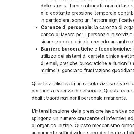
dello stress. Turni prolungati, orari di lav
e la costante pressione temporale contribu
in particolare, sono un fattore significat
Carenze
di personale:
la carenza di organ
carico di lavoro per il personale in servizi
sicurezza dei pazienti, creando un ambient
Barrier
e burocratiche e tecnologiche:
l
utilizzo dei sistemi di cartella clinica ele
di email, pratiche burocratiche e riunioni"
minime"), generano frustrazione quotidiana 
Questa analisi rivela un circolo vizioso siste
portano a carenze di personale. Questa carenz
degli straordinari per il personale rimanente.
L'intensificazione della pressione lavorativa c
spingono un numero crescente di infermieri a
di organico iniziale. Questo meccanismo dimost
unicamente sull'individuo sono destinate a fall