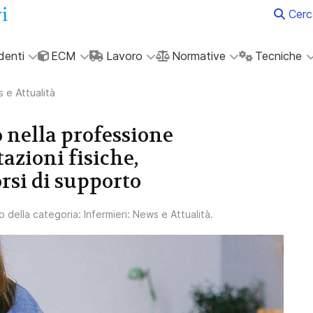
Cerc
denti
ECM
Lavoro
Normative
Tecniche
 e Attualità
o nella professione
azioni fisiche,
rsi di supporto
lo della categoria:
Infermieri: News e Attualità
.