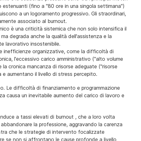
oro estenuanti (fino a "80 ore in una singola settimana")
iscono a un logoramento progressivo. Gli straordinari,
ivamente associato al burnout.
ico è una criticità sistemica che non solo intensifica il
o, ma degrada anche la qualità dell'assistenza e la
e lavorativo insostenibile.
e inefficienze organizzative, come la difficoltà di
ttronica, l'eccessivo carico amministrativo ("alto volume
) e la cronica mancanza di risorse adeguate ("risorse
e aumentano il livello di stress percepito.
mico. Le difficoltà di finanziamento e programmazione
a causa un inevitabile aumento del carico di lavoro e
onduce a tassi elevati di burnout , che a loro volta
d abbandonare la professione, aggravando la carenza
ra che le strategie di intervento focalizzate
ire se non si affrontano le cause profonde a livello