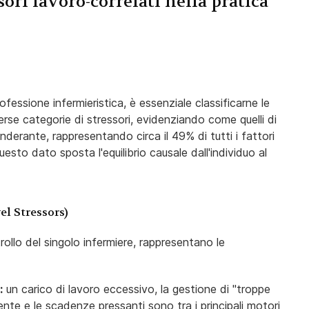
ssori lavoro-correlati nella pratica
fessione infermieristica, è essenziale classificarne le
verse categorie di stressori, evidenziando come quelli di
derante, rappresentando circa il 49% di tutti i fattori
esto dato sposta l'equilibrio causale dall'individuo al
el Stressors)
trollo del singolo infermiere, rappresentano le
:
un carico di lavoro eccessivo, la gestione di "troppe
iente e le scadenze pressanti sono tra i principali motori