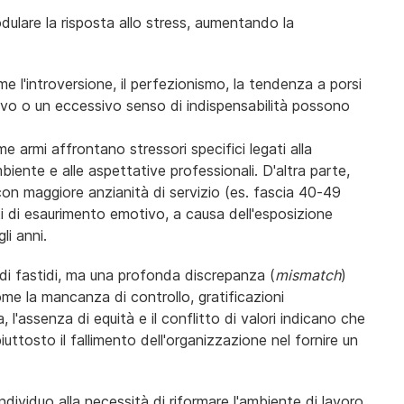
ulare la risposta allo stress, aumentando la
me l'introversione, il perfezionismo, la tendenza a porsi
rattivo o un eccessivo senso di indispensabilità possono
rime armi affrontano stressori specifici legati alla
iente e alle aspettative professionali. D'altra parte,
 con maggiore anzianità di servizio (es. fascia 40-49
ti di esaurimento emotivo, a causa dell'esposizione
li anni.
 di fastidi, ma una profonda discrepanza (
mismatch
)
come la mancanza di controllo, gratificazioni
a, l'assenza di equità e il conflitto di valori indicano che
iuttosto il fallimento dell'organizzazione nel fornire un
individuo alla necessità di riformare l'ambiente di lavoro