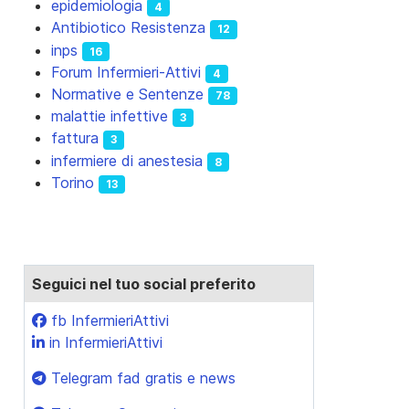
epidemiologia
4
Antibiotico Resistenza
12
inps
16
Forum Infermieri-Attivi
4
Normative e Sentenze
78
malattie infettive
3
fattura
3
infermiere di anestesia
8
Torino
13
Seguici nel tuo social preferito
fb InfermieriAttivi
in InfermieriAttivi
Telegram fad gratis e news