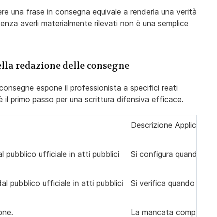
ere una frase in consegna equivale a renderla una verità
senza averli materialmente rilevati non è una semplice
nella redazione delle consegne
consegne espone il professionista a specifici reati
 il primo passo per una scrittura difensiva efficace.
Descrizione Applicata a
pubblico ufficiale in atti pubblici
Si configura quando il d
 pubblico ufficiale in atti pubblici
Si verifica quando l'inf
one.
La mancata compilazione 