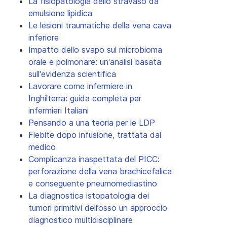
La fisiopatologia dello stravaso da
emulsione lipidica
Le lesioni traumatiche della vena cava
inferiore
Impatto dello svapo sul microbioma
orale e polmonare: un'analisi basata
sull'evidenza scientifica
Lavorare come infermiere in
Inghilterra: guida completa per
infermieri Italiani
Pensando a una teoria per le LDP
Flebite dopo infusione, trattata dal
medico
Complicanza inaspettata del PICC:
perforazione della vena brachicefalica
e conseguente pneumomediastino
La diagnostica istopatologia dei
tumori primitivi dell’osso un approccio
diagnostico multidisciplinare