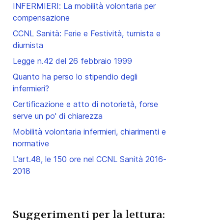
INFERMIERI: La mobilità volontaria per
compensazione
CCNL Sanità: Ferie e Festività, turnista e
diurnista
Legge n.42 del 26 febbraio 1999
Quanto ha perso lo stipendio degli
infermieri?
Certificazione e atto di notorietà, forse
serve un po' di chiarezza
lla Documentazione Infermieristica
Mobilità volontaria infermieri, chiarimenti e
normative
ocumento viene fisicamente alterato. Esempi: uso di correttore
L'art.48, le 150 ore nel CCNL Sanità 2016-
2018
ermiere attesta falsamente fatti dei quali l'atto è destinato a
Suggerimenti per la lettura:
della cartella o delle consegne, essendo queste un atto dovuto