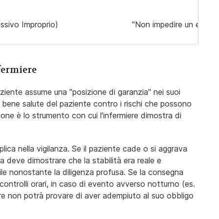
ssivo Improprio)
"Non impedire un evento,
nfermiere
paziente assume una "posizione di garanzia" nei suoi
l bene salute del paziente contro i rischi che possono
ne è lo strumento con cui l'infermiere dimostra di
plica nella vigilanza. Se il paziente cade o si aggrava
deve dimostrare che la stabilità era reale e
ile nonostante la diligenza profusa. Se la consegna
 controlli orari, in caso di evento avverso notturno (es.
iere non potrà provare di aver adempiuto al suo obbligo