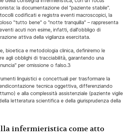
ne della consegna infermieristica, con un focus
ssionista: la documentazione del "paziente stabile".
colli codificati e registra eventi macroscopici, la
ttoloso "tutto bene" o "notte tranquilla" – rappresenta
enti acuti non esime, infatti, dall'obbligo di
razione attiva della vigilanza esercitata.
le, bioetica e metodologia clinica, definiremo le
e agli obblighi di tracciabilità, garantendo una
enuncia" per omissione o falso.
3
rumenti linguistici e concettuali per trasformare la
rendicontazione tecnica oggettiva, differenziando
otturno) e alla complessità assistenziale (paziente vigile
ella letteratura scientifica e della giurisprudenza della
tella infermieristica come atto