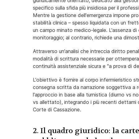
giuridicamente orientato, dedicato alla gestio
specifico sulla sfida più insidiosa per il profe
Mentre la gestione dell'emergenza impone proto
stabilità clinica – spesso liquidata con un fre
un campo minato medico-legale. L'assenza di ev
monitoraggio; al contrario, richiede una dimost
Attraverso un'analisi che intreccia diritto pena
modalità di scrittura necessarie per ottemperar
continuità assistenziale sicura e "a prova di d
L'obiettivo è fornire al corpo infermieristico st
consegna scritta da narrazione soggettiva a 
l'approccio in base alla turnistica (diurno vs n
vs allettato), integrando i più recenti dettami d
Corte di Cassazione.
2. Il quadro giuridico: la car