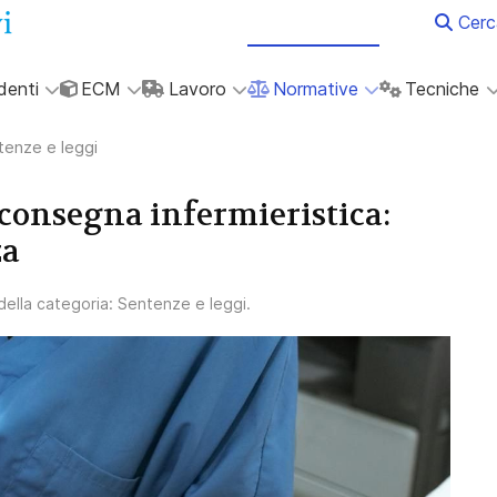
Cerc
denti
ECM
Lavoro
Normative
Tecniche
tenze e leggi
 consegna infermieristica:
za
 della categoria:
Sentenze e leggi
.