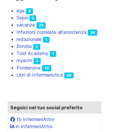
ega
6
 che si ha l'obbligo giuridico di impedire, equivale a cagiona
Sepsi
5
vacanze
25
Infezioni correlate all'assistenza
26
redazionale
1
Brindisi
2
Told Academy
1
myecm
2
Pordenone
10
Libri di Infermieristica
66
Seguici nel tuo social preferito
fb InfermieriAttivi
in InfermieriAttivi