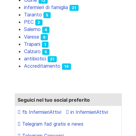
13
infermieri di famiglia
21
Taranto
5
PEC
2
Salerno
4
Varese
6
Trapani
1
Calzuro
5
antibiotici
21
Accreditamento
14
Seguici nel tuo social preferito
fb InfermieriAttivi
in InfermieriAttivi
Telegram fad gratis e news
Telegram Concorsi