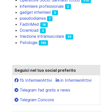
Operatore Socio Sanitario (OSS)
210
infermiere professionale
2
gadget infermieri
2
pseudodiarrea
1
FadInMed
16
Download
3
Iniezione intramuscolare
25
Patologie
165
Seguici nel tuo social preferito
fb InfermieriAttivi
in InfermieriAttivi
Telegram fad gratis e news
Telegram Concorsi