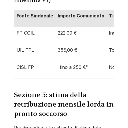
indennità PS)
Fonte Sindacale
Importo Comunicato
Tipo di 
FP CGIL
222,00 €
Incremen
UIL FPL
356,00 €
Totale (M
CISL FP
"fino a 250 €"
Non spec
Sezione 5: stima della
retribuzione mensile lorda in
pronto soccorso
Per rispondere alla richiesta di stima della