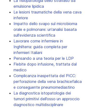
La fisiopatologia dello stravaso da
emulsione lipidica
Le lesioni traumatiche della vena cava
inferiore
Impatto dello svapo sul microbioma
orale e polmonare: un'analisi basata
sull'evidenza scientifica
Lavorare come infermiere in
Inghilterra: guida completa per
infermieri Italiani
Pensando a una teoria per le LDP
Flebite dopo infusione, trattata dal
medico
Complicanza inaspettata del PICC:
perforazione della vena brachicefalica
e conseguente pneumomediastino
La diagnostica istopatologia dei
tumori primitivi dell’osso un approccio
diagnostico multidisciplinare