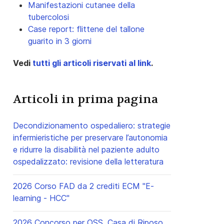
Manifestazioni cutanee della
Dal 1.1.2024)
Valore rideterminato (Dal 1.1.2025)
tubercolosi
Case report: flittene del tallone
87,79 €
(+ 15,00 € rispetto al 2021)
guarito in 3 giorni
78,27 €
(+ 11,30 € rispetto al 2021)
Vedi
tutti gli articoli riservati al link
.
73,41 €
(+ 10,60 € rispetto al 2021)
Articoli in prima pagina
Decondizionamento ospedaliero: strategie
infermieristiche per preservare l’autonomia
e ridurre la disabilità nel paziente adulto
ospedalizzato: revisione della letteratura
2026 Corso FAD da 2 crediti ECM "E-
learning - HCC"
2026 Concorso per OSS, Casa di Riposo