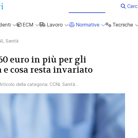
Cerc
denti
ECM
Lavoro
Normative
Tecniche
L Sanità
0 euro in più per gli
 e cosa resta invariato
 Articolo della categoria:
CCNL Sanità
.