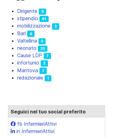
Dirigente
9
stipendio
61
mobilizzazione
2
Bari
8
Valtellina
5
neonato
25
Cause LDP
7
infortunio
2
Mantova
7
redazionale
1
Seguici nel tuo social preferito
fb InfermieriAttivi
in InfermieriAttivi