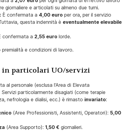
mata a
2,07 euro
per ogni giornata di effettivo lavoro
re giornaliere e articolati su almeno due turni.
:
È confermata a
4,00 euro
per ora, per il servizio
 Tuttavia, questa indennità è
eventualmente elevabile
 confermata a
2,55 euro
lorde.
premialità e condizioni di lavoro.
à in particolari UO/servizi
ata al personale (esclusa l'Area di Elevata
 Servizi particolarmente disagiati (come terapie
a, nefrologia e dialisi, ecc.) è rimasto
invariato
:
cnico
(Aree Professionisti, Assistenti, Operatori):
5,00
za
(Area Supporto):
1,50 €
giornalieri.