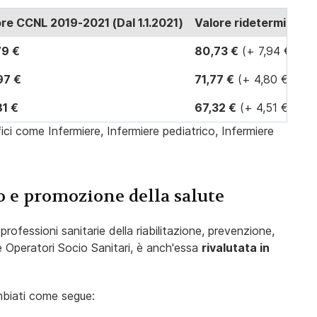
re CCNL 2019-2021 (Dal 1.1.2021)
Valore rideterminato (
79 €
80,73 €
(+ 7,94 €)
97 €
71,77 €
(+ 4,80 €)
81 €
67,32 €
(+ 4,51 €)
fici come Infermiere, Infermiere pediatrico, Infermiere
o e promozione della salute
rofessioni sanitarie della riabilitazione, prevenzione,
 e Operatori Socio Sanitari, è anch'essa
rivalutata in
ambiati come segue: