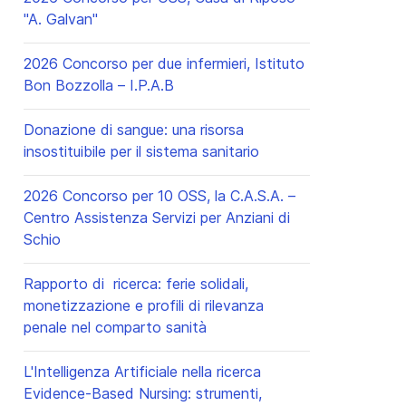
"A. Galvan"
terminato (Dal 1.1.2024)
Valore rideterminato (Dal 1.1.2
4,48 €)
51,97 €
(+ 10,87 € rispetto al 20
2026 Concorso per due infermieri, Istituto
Bon Bozzolla – I.P.A.B
87,79 €
Donazione di sangue: una risorsa
2,71 €)
46,40 €
(+ 8,59 € rispetto al 2
insostituibile per il sistema sanitario
 2,54 €)
43,51 €
(+ 8,05 € rispetto al 20
2026 Concorso per 10 OSS, la C.A.S.A. –
Centro Assistenza Servizi per Anziani di
Schio
Rapporto di ricerca: ferie solidali,
monetizzazione e profili di rilevanza
penale nel comparto sanità
L'Intelligenza Artificiale nella ricerca
Evidence-Based Nursing: strumenti,