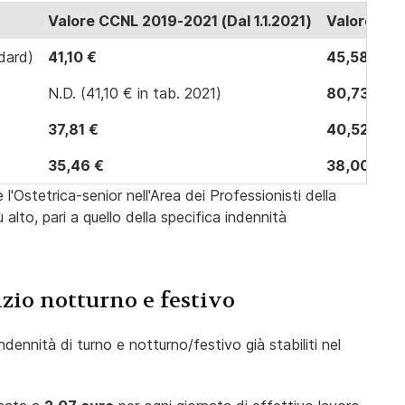
Valore CCNL 2019-2021 (Dal 1.1.2021)
Valore ride
ndard)
41,10 €
45,58 €
(+ 
N.D. (41,10 € in tab. 2021)
80,73 €
37,81 €
40,52 €
(+ 
35,46 €
38,00 €
(+
l'Ostetrica-senior nell'Area dei Professionisti della
 alto, pari a quello della specifica indennità
izio notturno e festivo
dennità di turno e notturno/festivo già stabiliti nel