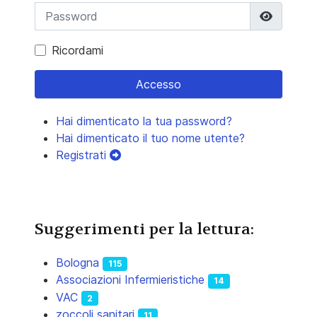
Mostra 
Ricordami
Accesso
Hai dimenticato la tua password?
Hai dimenticato il tuo nome utente?
Registrati
Suggerimenti per la lettura:
Bologna
115
Associazioni Infermieristiche
14
VAC
2
zoccoli sanitari
11