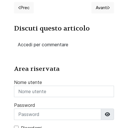
Prec
Avanti
Articolo precedente: 2023 Corso ECM Gratuito Gest
Articolo succ
Discuti questo articolo
Accedi per commentare
Area riservata
Nome utente
Password
Mostra 