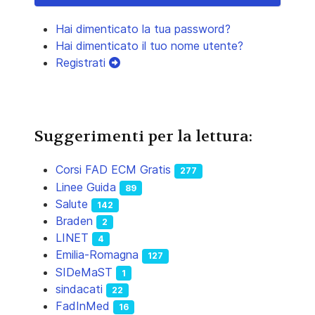
Hai dimenticato la tua password?
Hai dimenticato il tuo nome utente?
Registrati
Suggerimenti per la lettura:
Corsi FAD ECM Gratis
277
Linee Guida
89
Salute
142
Braden
2
LINET
4
Emilia-Romagna
127
SIDeMaST
1
sindacati
22
FadInMed
16