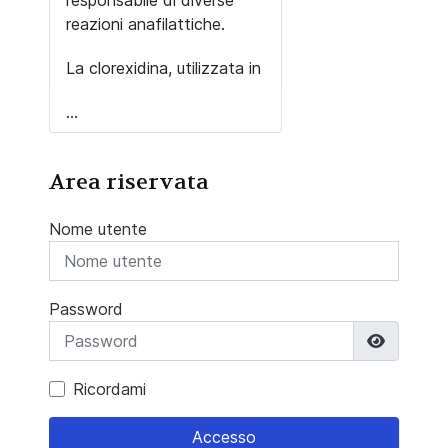
responsabile di diverse
reazioni anafilattiche.
La clorexidina, utilizzata in
...
Area riservata
Nome utente
Password
Mostra 
Ricordami
Accesso