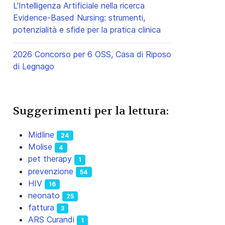
L'Intelligenza Artificiale nella ricerca
Evidence-Based Nursing: strumenti,
potenzialità e sfide per la pratica clinica
2026 Concorso per 6 OSS, Casa di Riposo
di Legnago
Suggerimenti per la lettura:
Midline
24
Molise
4
pet therapy
1
prevenzione
54
HIV
16
neonato
25
fattura
3
ARS Curandi
1