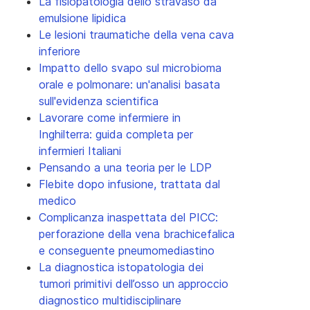
La fisiopatologia dello stravaso da
emulsione lipidica
Le lesioni traumatiche della vena cava
inferiore
Impatto dello svapo sul microbioma
orale e polmonare: un'analisi basata
sull'evidenza scientifica
Lavorare come infermiere in
Inghilterra: guida completa per
infermieri Italiani
Pensando a una teoria per le LDP
Flebite dopo infusione, trattata dal
medico
Complicanza inaspettata del PICC:
perforazione della vena brachicefalica
e conseguente pneumomediastino
La diagnostica istopatologia dei
tumori primitivi dell’osso un approccio
diagnostico multidisciplinare