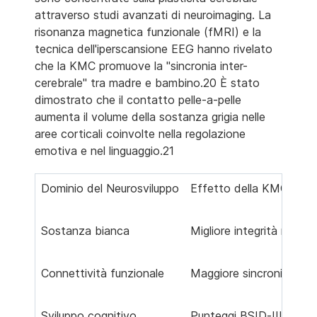
attraverso studi avanzati di neuroimaging. La
risonanza magnetica funzionale (fMRI) e la
tecnica dell'iperscansione EEG hanno rivelato
che la KMC promuove la "sincronia inter-
cerebrale" tra madre e bambino.20 È stato
dimostrato che il contatto pelle-a-pelle
aumenta il volume della sostanza grigia nelle
aree corticali coinvolte nella regolazione
emotiva e nel linguaggio.21
Dominio del Neurosviluppo
Effetto della KMC (Ev
Sostanza bianca
Migliore integrità microst
Connettività funzionale
Maggiore sincronia inter
Sviluppo cognitivo
Punteggi BSID-III più alt