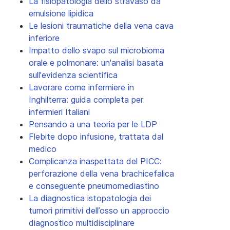
La fisiopatologia dello stravaso da
emulsione lipidica
Le lesioni traumatiche della vena cava
inferiore
Impatto dello svapo sul microbioma
orale e polmonare: un'analisi basata
sull'evidenza scientifica
Lavorare come infermiere in
Inghilterra: guida completa per
infermieri Italiani
Pensando a una teoria per le LDP
Flebite dopo infusione, trattata dal
medico
Complicanza inaspettata del PICC:
perforazione della vena brachicefalica
e conseguente pneumomediastino
La diagnostica istopatologia dei
tumori primitivi dell’osso un approccio
diagnostico multidisciplinare