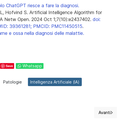
olo ChatGPT riesce a fare la diagnosi.
, Hofvind S. Artificial Intelligence Algorithm for
MA Netw Open. 2024 Oct 1;7(10):e2437402.
doi:
PMID: 39361281; PMCID: PMC11450515
.
carne e ossa nella diagnosi delle malattie.
Whatsapp
Save
Patologie
Intelligenza Artificiale (IA)
Avanti
 ruolo, formazione e opportunità in Europa, USA e Americhe
Articolo suc