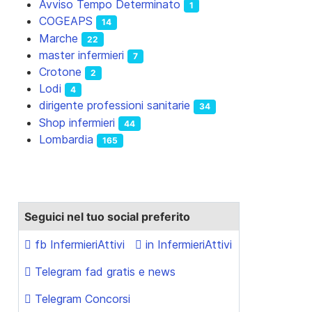
Avviso Tempo Determinato
1
COGEAPS
14
Marche
22
master infermieri
7
Crotone
2
Lodi
4
dirigente professioni sanitarie
34
Shop infermieri
44
Lombardia
165
Seguici nel tuo social preferito
fb InfermieriAttivi
in InfermieriAttivi
Telegram fad gratis e news
Telegram Concorsi